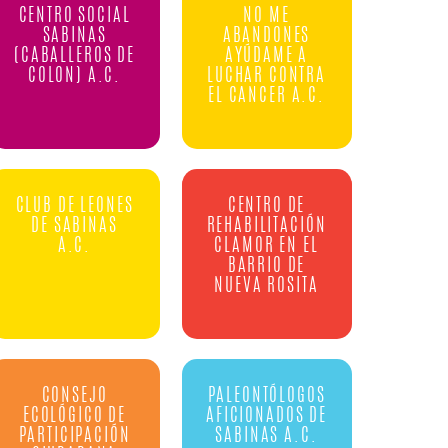
CENTRO SOCIAL
NO ME
SABINAS
ABANDONES
(CABALLEROS DE
AYÚDAME A
COLON) A.C.
LUCHAR CONTRA
EL CANCER A.C.
CLUB DE LEONES
CENTRO DE
DE SABINAS
REHABILITACIÓN
A.C.
CLAMOR EN EL
BARRIO DE
NUEVA ROSITA
CONSEJO
PALEONTÓLOGOS
ECOLÓGICO DE
AFICIONADOS DE
PARTICIPACIÓN
SABINAS A.C.