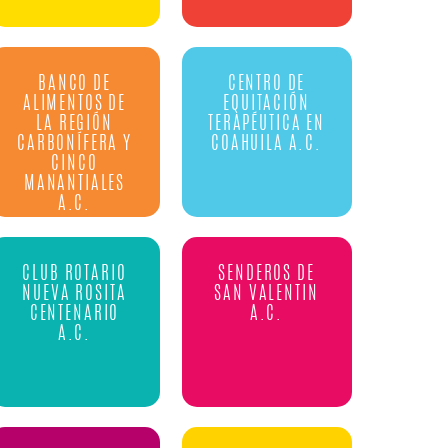
BANCO DE
CENTRO DE
ALIMENTOS DE
EQUITACIÓN
LA REGIÓN
TERAPÉUTICA EN
CARBONÍFERA Y
COAHUILA A.C.
CINCO
MANANTIALES
A.C.
CLUB ROTARIO
SENDEROS DE
NUEVA ROSITA
SAN VALENTIN
CENTENARIO
A.C.
A.C.