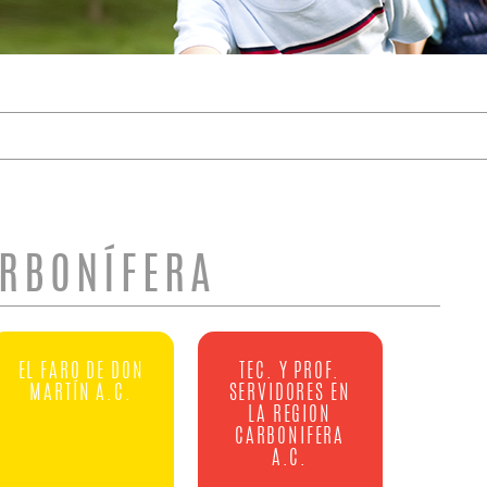
DE BÚSQUEDA
RBONÍFERA
EL FARO DE DON
TEC. Y PROF.
MARTÍN A.C.
SERVIDORES EN
LA REGION
CARBONIFERA
A.C.