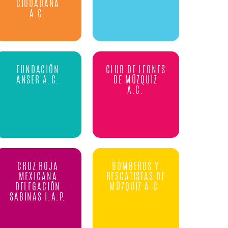
CIUDADANA
A.C.
FUNDACIÓN
CLUB DE LEONES
ANSER A.C.
DE MÚZQUIZ
A.C.
CRUZ ROJA
BOMBEROS Y
MEXICANA
RESCATISTAS DE
DELEGACIÓN
MÚZQUIZ A.C.
SABINAS I.A.P.