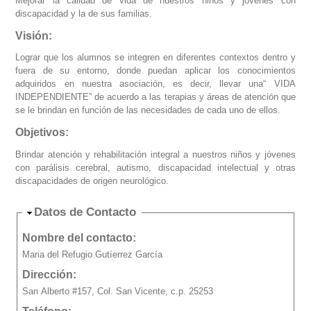
Mejorar la calidad de vida de nuestros niños y jóvenes con
discapacidad y la de sus familias.
Visión:
Lograr que los alumnos se integren en diferentes contextos dentro y
fuera de su entorno, donde puedan aplicar los conocimientos
adquiridos en nuestra asociación, es decir, llevar una“ VIDA
INDEPENDIENTE” de acuerdo a las terapias y áreas de atención que
se le brindan en función de las necesidades de cada uno de ellos.
Objetivos:
Brindar atención y rehabilitación integral a nuestros niños y jóvenes
con parálisis cerebral, autismo, discapacidad intelectual y otras
discapacidades de origen neurológico.
Ocultar
Datos de Contacto
Nombre del contacto:
Maria del Refugio Gutíerrez García
Dirección:
San Alberto #157, Col. San Vicente, c.p. 25253