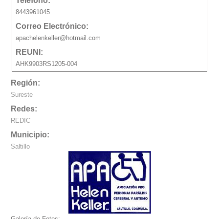
Teléfono:
8443961045
Correo Electrónico:
apachelenkeller@hotmail.com
REUNI:
AHK9903RS1205-004
Región:
Sureste
Redes:
REDIC
Municipio:
Saltillo
Galería de Fotos: