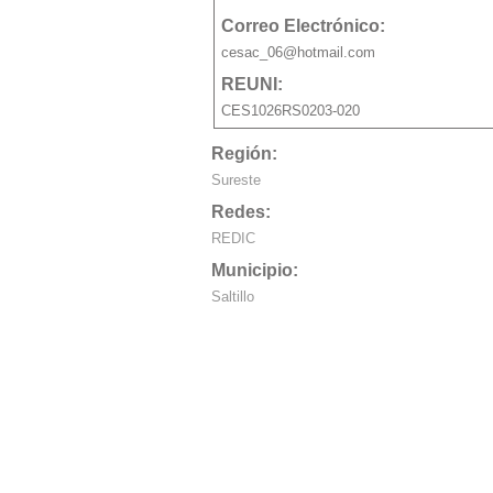
Correo Electrónico:
cesac_06@hotmail.com
REUNI:
CES1026RS0203-020
Región:
Sureste
Redes:
REDIC
Municipio:
Saltillo