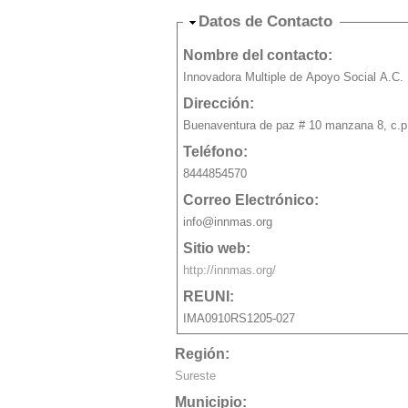
Ocultar
Datos de Contacto
Nombre del contacto:
Innovadora Multiple de Apoyo Social A.C.
Dirección:
Buenaventura de paz # 10 manzana 8, c.p
Teléfono:
8444854570
Correo Electrónico:
info@innmas.org
Sitio web:
http://innmas.org/
REUNI:
IMA0910RS1205-027
Región:
Sureste
Municipio: