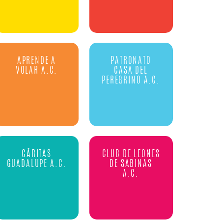
APRENDE A
PATRONATO
VOLAR A.C.
CASA DEL
PEREGRINO A.C.
CÁRITAS
CLUB DE LEONES
GUADALUPE A.C.
DE SABINAS
A.C.