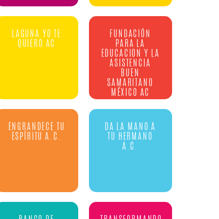
LAGUNA YO TE
FUNDACIÓN
QUIERO AC
PARA LA
EDUCACION Y LA
ASISTENCIA
BUEN
SAMARITANO
MÉXICO AC
ENGRANDECE TU
DA LA MANO A
ESPÍRITU A.C.
TU HERMANO
A.C.