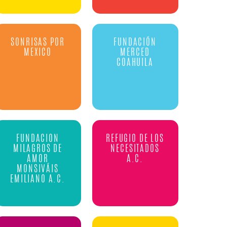
SONRISAS POR
FUNDACIÓN
MEXICO
MERCED
COAHUILA
FUNDACION
REFUGIO DE LOS
MILAGROS DE
NECESITADOS
AMOR
A.C.
MONSIVÁIS
EMILIANO A.C.