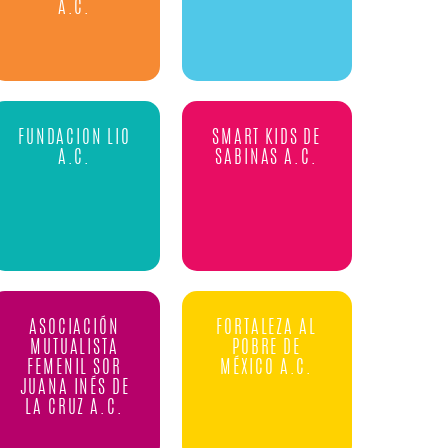
A.C.
FUNDACION LIO
SMART KIDS DE
A.C.
SABINAS A.C.
ASOCIACIÓN
FORTALEZA AL
MUTUALISTA
POBRE DE
FEMENIL SOR
MÉXICO A.C.
JUANA INÉS DE
LA CRUZ A.C.