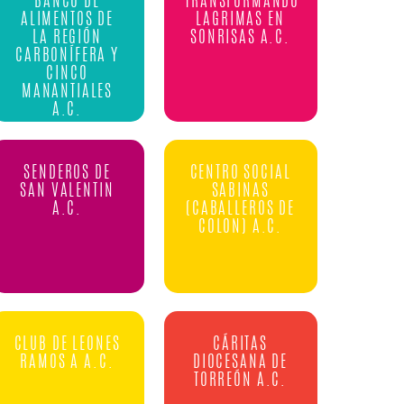
BANCO DE
TRANSFORMANDO
ALIMENTOS DE
LAGRIMAS EN
LA REGIÓN
SONRISAS A.C.
CARBONÍFERA Y
CINCO
MANANTIALES
A.C.
SENDEROS DE
CENTRO SOCIAL
SAN VALENTIN
SABINAS
A.C.
(CABALLEROS DE
COLON) A.C.
CLUB DE LEONES
CÁRITAS
RAMOS A A.C.
DIOCESANA DE
TORREÓN A.C.