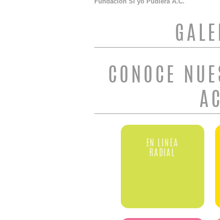
Fundación Si yo Pudiera A.C.
GALE
CONOCE NUE
A
EN LINEA
RADIAL