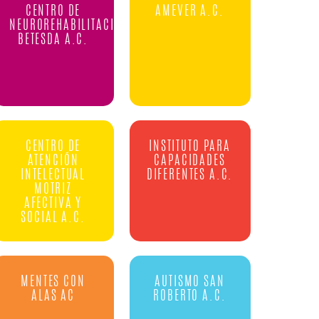
CENTRO DE
AMEVER A.C.
NEUROREHABILITACION
BETESDA A.C.
CENTRO DE
INSTITUTO PARA
ATENCIÓN
CAPACIDADES
INTELECTUAL
DIFERENTES A.C.
MOTRIZ
AFECTIVA Y
SOCIAL A.C.
MENTES CON
AUTISMO SAN
ALAS AC
ROBERTO A.C.