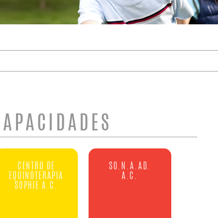
DE BÚSQUEDA
CAPACIDADES
CENTRO DE
SO.N.A.AD.
EQUINOTERAPIA
A.C.
SOPHIE A.C.