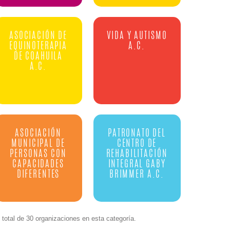
ASOCIACIÓN DE
VIDA Y AUTISMO
EQUINOTERAPIA
A.C.
DE COAHUILA
A.C.
ASOCIACIÓN
PATRONATO DEL
MUNICIPAL DE
CENTRO DE
PERSONAS CON
REHABILITACIÓN
CAPACIDADES
INTEGRAL GABY
DIFERENTES
BRIMMER A.C.
total de 30 organizaciones en esta categoría.